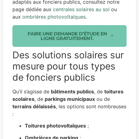
adaptés aux fonciers publics, consultez notre
page dédiée aux
centrales solaires au sol
ou
aux
ombrières photovoltaïques
.
FAIRE UNE DEMANDE D’ÉTUDE EN
LIGNE GRATUITEMENT.
Des solutions solaires sur
mesure pour tous types
de fonciers publics
Qu’il s’agisse de
bâtiments publics
, de
toitures
scolaires
, de
parkings municipaux
ou de
terrains délaissés
, les options sont nombreuses
:
Toitures photovoltaïques
;
Ombrières de parking
;